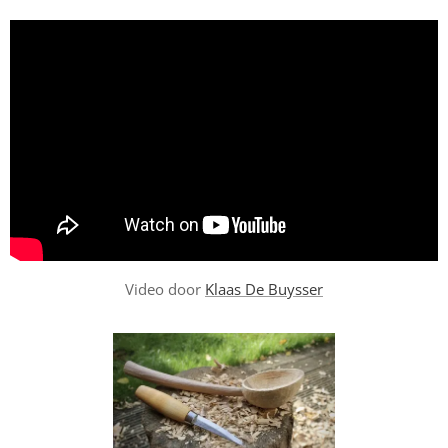
Video door
Klaas De Buysser