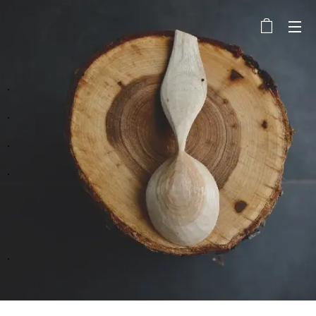
.
.
.
.
.