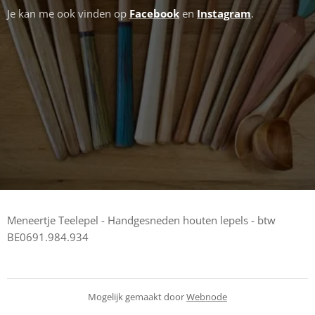
Je kan me ook vinden op
Facebook
en
Instagram
.
Meneertje Teelepel - Handgesneden houten lepels - btw
BE0691.984.934
Mogelijk gemaakt door
Webnode