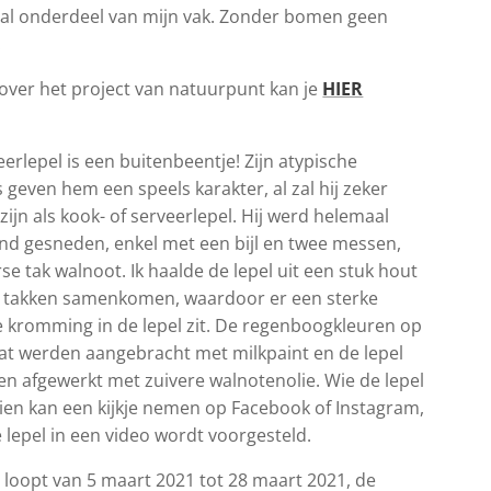
aal onderdeel van mijn vak. Zonder bomen geen
!
over het project van natuurpunt kan je
HIER
erlepel is een buitenbeentje! Zijn atypische
 geven hem een speels karakter, al zal hij zeker
zijn als kook- of serveerlepel. Hij werd helemaal
nd gesneden, enkel met een bijl en twee messen,
rse tak walnoot. Ik haalde de lepel uit een stuk hout
 takken samenkomen, waardoor er een sterke
e kromming in de lepel zit. De regenboogkleuren op
at werden aangebracht met milkpaint en de lepel
n afgewerkt met zuivere walnotenolie. Wie de lepel
zien kan een kijkje nemen op Facebook of Instagram,
 lepel in een video wordt voorgesteld.
 loopt van 5 maart 2021 tot 28 maart 2021, de